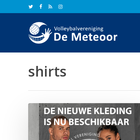
Skip
twitter
facebook
RSS
instagram
to
main
content
shirts
De
nieuwe
clubkleding
is