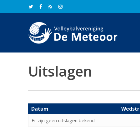
Skip
twitter
facebook
RSS
instagram
to
main
content
Uitslagen
Datum
Wedstr
Er zijn geen uitslagen bekend.