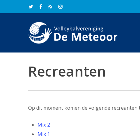
Skip
twitter
facebook
RSS
instagram
to
main
content
Recreanten
Op dit moment komen de volgende recreanten t
Mix 2
Mix 1