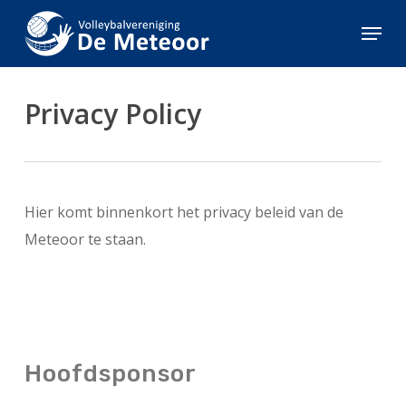
Skip
Menu
to
Close
main
Menu
content
Privacy Policy
Hier komt binnenkort het privacy beleid van de
Meteoor te staan.
Hoofdsponsor