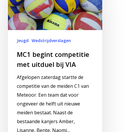
begint
competitie
met
uitduel
bij
Jeugd
Wedstrijdverslagen
VIA
MC1 begint competitie
met uitduel bij VIA
Afgelopen zaterdag startte de
competitie van de meiden C1 van
Meteoor. Een team dat voor
ongeveer de helft uit nieuwe
meiden bestaat. Naast de
bestaande kanjers Amber,
Lisanne, Bente, Naomi…