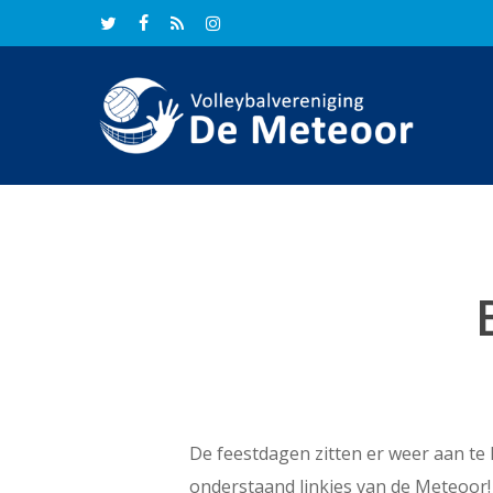
Skip
twitter
facebook
RSS
instagram
to
main
content
De feestdagen zitten er weer aan te 
onderstaand linkjes van de Meteoor! D